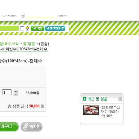
형/특수보석
>
꽃/정물
>
(원형)
매화산수(100*43cm)-전체수
(100*43cm)-전체수
58,000
원
총 상품 금액
58,000
원
(원형)보석십
자수-매화산
수(100*..