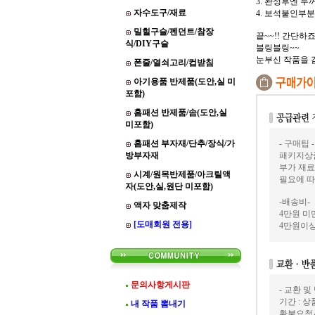
3. 완성후엔 
자수도구/재료
4. 보석붙인부
밀힐구슬/펜던트/참장
끝~~!! 간단하죠
식/DIY구슬
블링블링~~
눈부신 작품을 
폰줄/열쇠고리/컵받침
아기용품 반제품(도안,실 미
포함)
홈패션 반제품/솜(도안,실
미포함)
홈패션 부자재/단추/장식/가
- 구매팁 -
방부자재
패키지상품
부가 재료
시계/원목반제품/아크릴액
필요에 따
자(도안,실,원단 미포함)
-배송비-
액자 맞춤제작
4만원 미만
[도매회원 전용]
4만원이상
문의사항게시판
- 교환 및
기간 : 
내 작품 뽐내기
환불요청