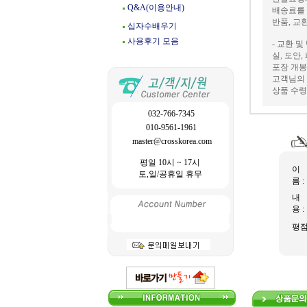
Q&A(이용안내)
배송료를
반품, 교
십자수배우기
사용후기 모음
- 교환 및
실, 도안
포장 개봉
고객님의 
상품 수령
032-766-7345
010-9561-1961
master@crosskorea.com
평일 10시 ~ 17시
이
토,일/공휴일 휴무
름 :
내
용 :
평