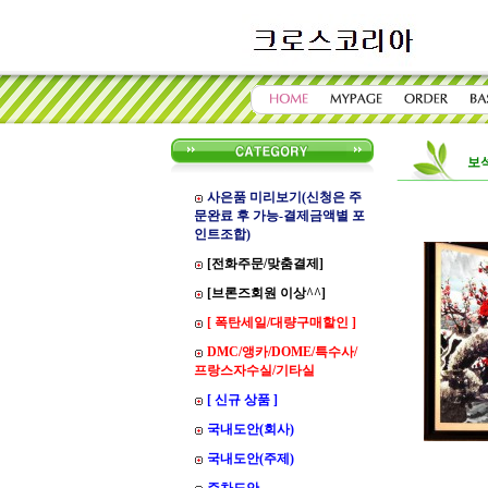
보
사은품 미리보기(신청은 주
문완료 후 가능-결제금액별 포
인트조합)
[전화주문/맞춤결제]
[브론즈회원 이상^^]
[ 폭탄세일/대량구매할인 ]
DMC/앵카/DOME/특수사/
프랑스자수실/기타실
[ 신규 상품 ]
국내도안(회사)
국내도안(주제)