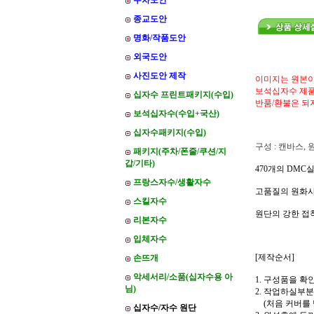
주차도안
종교도안
명화/작품도안
외국도안
사진도안 제작
이미지는 원본이
보석십자수 제품
십자수 프린트패키지(수입)
반품/환불은 되
보석십자수(수입+국산)
십자수패키지(수입)
구성 : 캔바스,
패키지(주차/폰줄/쿠션/지
갑/기타)
470개의 DM
프랑스자수/생활자수
고품질의 원화
스킬자수
원단의 강한 접
리본자수
입체자수
[제작순서]
손뜨개
악세서리/소품(십자수용 아
1. 구성품을 확
님)
2. 작업하실부
(처음 커버를 
십자수/자수 원단