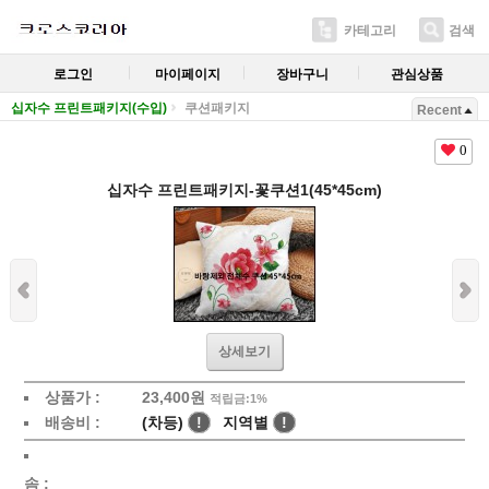
카테고리
검색
로그인
마이페이지
장바구니
관심상품
십자수 프린트패키지(수입)
쿠션패키지
Recent
0
십자수 프린트패키지-꽃쿠션1(45*45cm)
상세보기
상품가 :
23,400원
적립금:1%
배송비 :
(차등)
!
지역별
!
솜 :