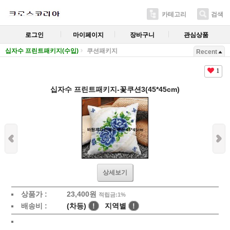
카테고리
검색
로그인
마이페이지
장바구니
관심상품
십자수 프린트패키지(수입)
쿠션패키지
Recent
1
십자수 프린트패키지-꽃쿠션3(45*45cm)
상세보기
상품가 :
23,400원
적립금:1%
배송비 :
(차등)
!
지역별
!