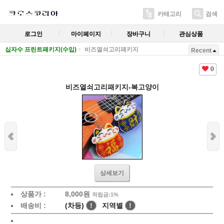
카테고리
검색
로그인
마이페이지
장바구니
관심상품
십자수 프린트패키지(수입)
비즈열쇠고리패키지
Recent
0
비즈열쇠고리패키지-복고양이
상세보기
상품가 :
8,000
원
적립금:1%
배송비 :
(차등)
!
지역별
!