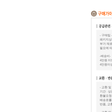
- 구매팁 
패키지상
부가 재료
필요에 
-배송비-
4만원 미만
4만원이상
- 교환 및
기간 : 
환불요청
배송료를
반품, 교