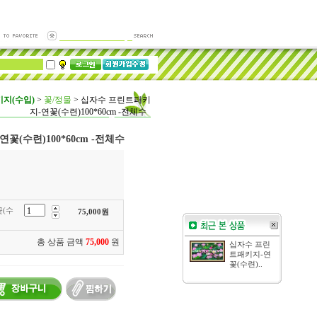
지(수입)
>
꽃/정물
>
십자수 프린트패키
지-연꽃(수련)100*60cm -전체수
(수련)100*60cm -전체수
(수
75,000
원
총 상품 금액
75,000
원
십자수 프린
트패키지-연
꽃(수련)..