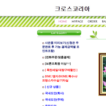
사은품 미리보기(신청은 주
문완료 후 가능-결제금액별 포
인트조합)
[전화주문/맞춤결제]
[브론즈회원 이상^^]
[ 폭탄세일/대량구매할인 ]
DMC/앵카/DOME/특수사/
프랑스자수실/기타실
[ 신규 상품 ]
국내도안(회사)
국내도안(주제)