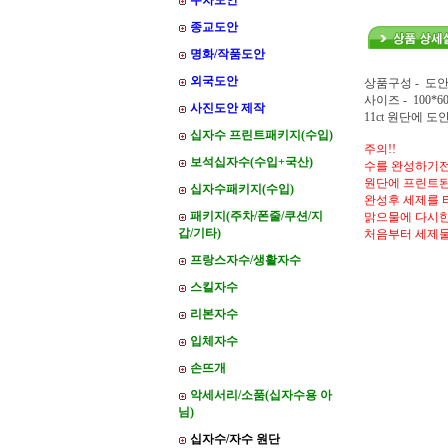
주차도안
종교도안
명화/작품도안
외국도안
상품구성 - 도안
사이즈 - 100*6
사진도안 제작
11ct 원단에 
십자수 프린트패키지(수입)
주의!!
보석십자수(수입+국산)
수를 완성하기전
원단에 프린트된
십자수패키지(수입)
완성후 세제를 
패키지(주차/폰줄/쿠션/지
맑으물에 다시한
갑/기타)
처음부터 세제
프랑스자수/생활자수
스킬자수
리본자수
입체자수
손뜨개
악세서리/소품(십자수용 아
님)
십자수/자수 원단