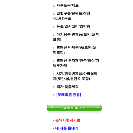
자수도구/재료
밀힐구슬/펜던트/참장
식/DIY구슬
폰줄/열쇠고리/컵받침
아기용품 반제품(도안,실 미
포함)
홈패션 반제품/솜(도안,실
미포함)
홈패션 부자재/단추/장식/가
방부자재
시계/원목반제품/아크릴액
자(도안,실,원단 미포함)
액자 맞춤제작
[도매회원 전용]
문의사항게시판
내 작품 뽐내기