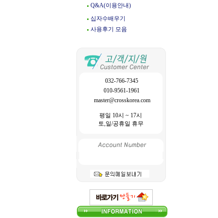
Q&A(이용안내)
십자수배우기
사용후기 모음
032-766-7345
010-9561-1961
master@crosskorea.com
평일 10시 ~ 17시
토,일/공휴일 휴무