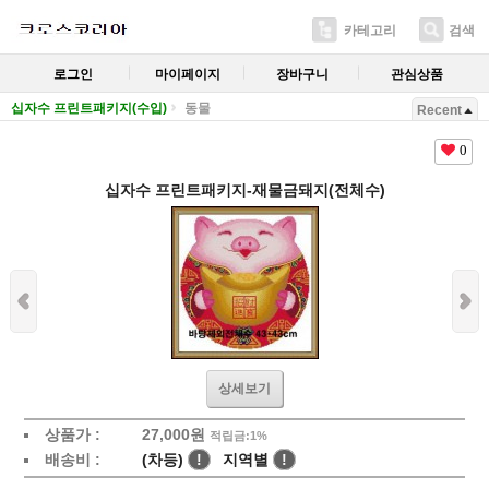
카테고리
검색
로그인
마이페이지
장바구니
관심상품
십자수 프린트패키지(수입)
동물
Recent
0
십자수 프린트패키지-재물금돼지(전체수)
상세보기
상품가 :
27,000
원
적립금:1%
배송비 :
(차등)
!
지역별
!