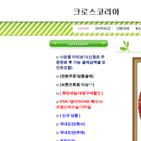
사은품 미리보기(신청은 주
문완료 후 가능-결제금액별 포
인트조합)
[전화주문/맞춤결제]
[브론즈회원 이상^^]
[ 폭탄세일/대량구매할인 ]
DMC/앵카/DOME/특수사/
프랑스자수실/기타실
[ 신규 상품 ]
국내도안(회사)
국내도안(주제)