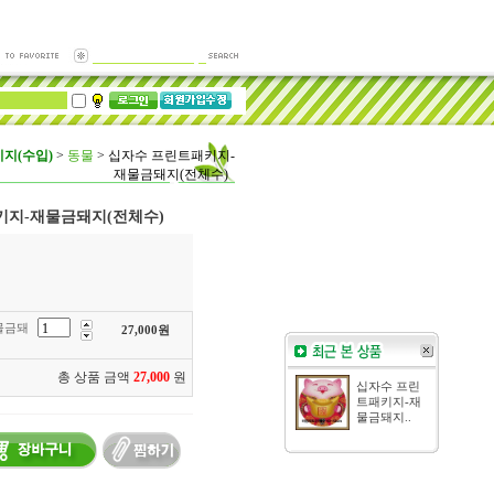
지(수입)
>
동물
>
십자수 프린트패키지-
재물금돼지(전체수)
키지-재물금돼지(전체수)
물금돼
27,000
원
총 상품 금액
27,000
원
십자수 프린
트패키지-재
물금돼지..