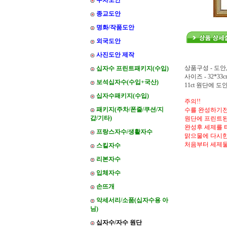
주차도안
종교도안
명화/작품도안
외국도안
사진도안 제작
상품구성 - 도안
십자수 프린트패키지(수입)
사이즈 - 32*33c
보석십자수(수입+국산)
11ct 원단에 
십자수패키지(수입)
주의!!
패키지(주차/폰줄/쿠션/지
수를 완성하기전
갑/기타)
원단에 프린트된
완성후 세제를 
프랑스자수/생활자수
맑으물에 다시한
처음부터 세제
스킬자수
리본자수
입체자수
손뜨개
악세서리/소품(십자수용 아
님)
십자수/자수 원단