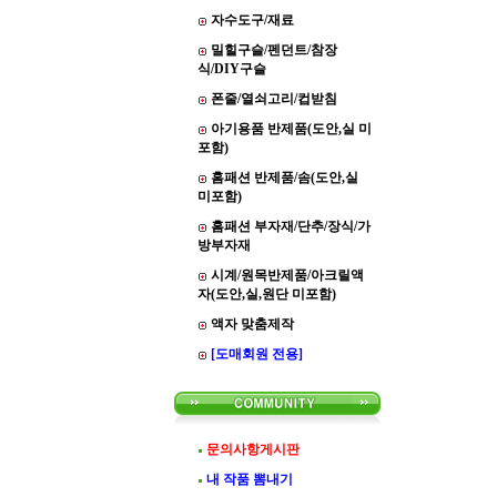
자수도구/재료
밀힐구슬/펜던트/참장
식/DIY구슬
폰줄/열쇠고리/컵받침
아기용품 반제품(도안,실 미
포함)
홈패션 반제품/솜(도안,실
미포함)
홈패션 부자재/단추/장식/가
방부자재
시계/원목반제품/아크릴액
자(도안,실,원단 미포함)
액자 맞춤제작
[도매회원 전용]
문의사항게시판
내 작품 뽐내기