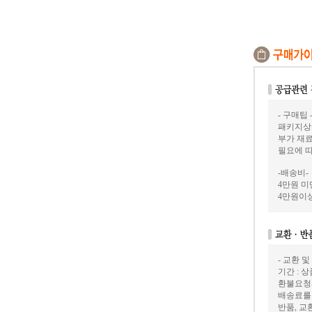
- 구매팁 
패키지상
부가 재료
필요에 
-배송비-
4만원 미만
4만원이상
- 교환 및
기간 : 
환불요청
배송료를
반품, 교