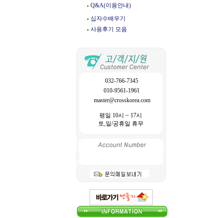
Q&A(이용안내)
십자수배우기
사용후기 모음
032-766-7345
010-9561-1961
master@crosskorea.com
평일 10시 ~ 17시
토,일/공휴일 휴무