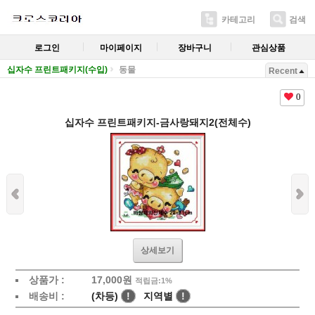
카테고리
검색
로그인
마이페이지
장바구니
관심상품
십자수 프린트패키지(수입)
동물
Recent
0
십자수 프린트패키지-금사랑돼지2(전체수)
상세보기
상품가 :
17,000
원
적립금:1%
배송비 :
(차등)
!
지역별
!