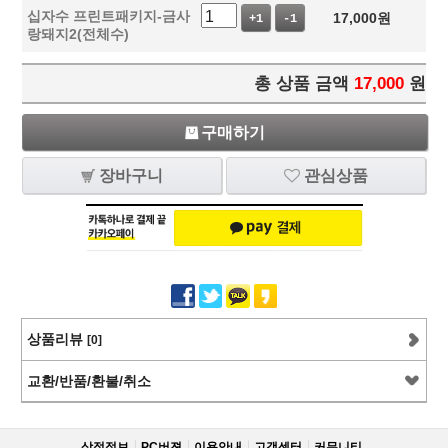
십자수 프린트패키지-금사
17,000
원
+1
-1
랑돼지2(전체수)
총 상품 금액
17,000
원
구매하기
장바구니
관심상품
상품리뷰
[0]
교환/반품/환불/취소
상점정보
PC버젼
이용안내
고객센터
커뮤니티