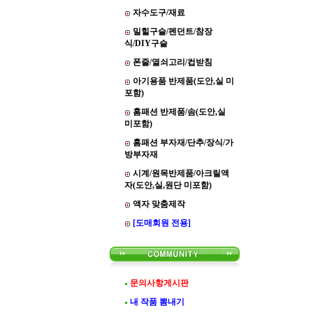
자수도구/재료
밀힐구슬/펜던트/참장
식/DIY구슬
폰줄/열쇠고리/컵받침
아기용품 반제품(도안,실 미
포함)
홈패션 반제품/솜(도안,실
미포함)
홈패션 부자재/단추/장식/가
방부자재
시계/원목반제품/아크릴액
자(도안,실,원단 미포함)
액자 맞춤제작
[도매회원 전용]
문의사항게시판
내 작품 뽐내기