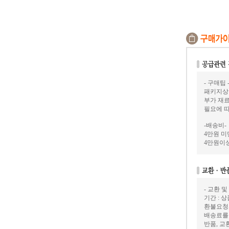
- 구매팁 
패키지상
부가 재료
필요에 
-배송비-
4만원 미만
4만원이상
- 교환 및
기간 : 
환불요청
배송료를
반품, 교