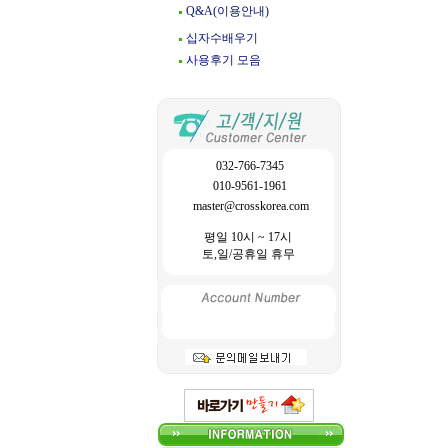
Q&A(이용안내)
십자수배우기
사용후기 모음
032-766-7345
010-9561-1961
master@crosskorea.com
평일 10시 ~ 17시
토,일/공휴일 휴무