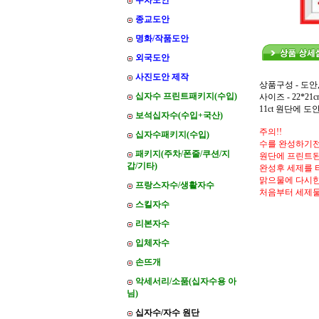
주차도안
종교도안
명화/작품도안
외국도안
사진도안 제작
상품구성 - 도안
십자수 프린트패키지(수입)
사이즈 - 22*21c
11ct 원단에 
보석십자수(수입+국산)
주의!!
십자수패키지(수입)
수를 완성하기전
패키지(주차/폰줄/쿠션/지
원단에 프린트된
갑/기타)
완성후 세제를 
맑으물에 다시한
프랑스자수/생활자수
처음부터 세제
스킬자수
리본자수
입체자수
손뜨개
악세서리/소품(십자수용 아
님)
십자수/자수 원단