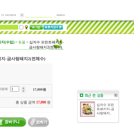
지(수입)
>
동물
>
십자수 프린트패키지-
금사랑돼지2(전체수)
지-금사랑돼지2(전체수)
사랑돼
17,000
원
총 상품 금액
17,000
원
십자수 프린
트패키지-금
사랑돼지..