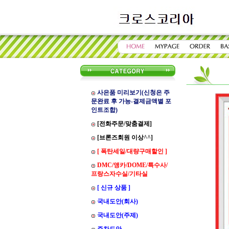
사은품 미리보기(신청은 주
문완료 후 가능-결제금액별 포
인트조합)
[전화주문/맞춤결제]
[브론즈회원 이상^^]
[ 폭탄세일/대량구매할인 ]
DMC/앵카/DOME/특수사/
프랑스자수실/기타실
[ 신규 상품 ]
국내도안(회사)
국내도안(주제)