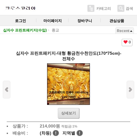
카테고리
검색
로그인
마이페이지
장바구니
관심상품
십자수 프린트패키지(수입)
종교
Recent
0
십자수 프린트패키지-대형 황금천수천안도(170*75cm)-
전체수
상세보기
상품가 :
214,000
원
적립금:1%
배송비 :
(차등)
!
지역별
!