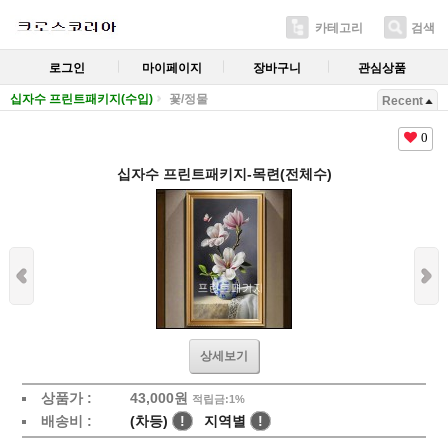
카테고리
검색
로그인
마이페이지
장바구니
관심상품
십자수 프린트패키지(수입)
꽃/정물
Recent
0
십자수 프린트패키지-목련(전체수)
상세보기
상품가 :
43,000
원
적립금:1%
배송비 :
(차등)
!
지역별
!