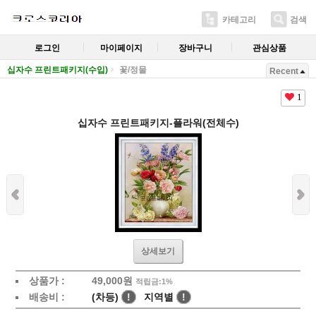
카테고리
검색
로그인
마이페이지
장바구니
관심상품
십자수 프린트패키지(수입)
꽃/정물
Recent
1
십자수 프린트패키지-플라워(전체수)
상세보기
상품가 :
49,000
원
적립금:1%
배송비 :
(차등)
!
지역별
!