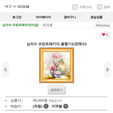
카테고리
검색
로그인
마이페이지
장바구니
관심상품
십자수 프린트패키지(수입)
꽃/정물
Recent
0
십자수 프린트패키지-꽃향기1(전체수)
상세보기
상품가 :
40,000
원
적립금:1%
배송비 :
(차등)
!
지역별
!