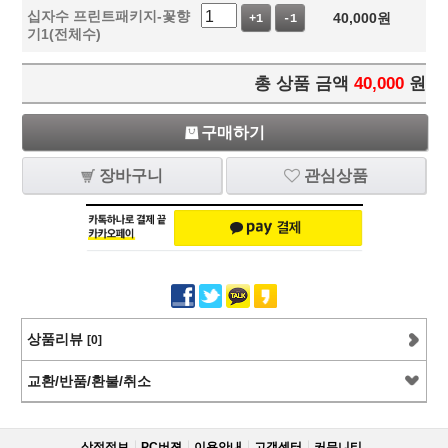
십자수 프린트패키지-꽃향
40,000
원
+1
-1
기1(전체수)
총 상품 금액
40,000
원
구매하기
장바구니
관심상품
상품리뷰
[0]
교환/반품/환불/취소
상점정보
PC버젼
이용안내
고객센터
커뮤니티