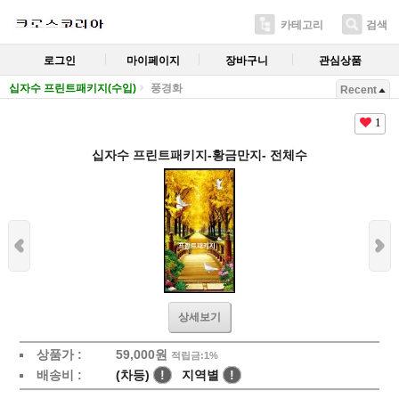
카테고리
검색
로그인
마이페이지
장바구니
관심상품
십자수 프린트패키지(수입)
풍경화
Recent
1
십자수 프린트패키지-황금만지- 전체수
상세보기
상품가 :
59,000
원
적립금:1%
배송비 :
(차등)
!
지역별
!