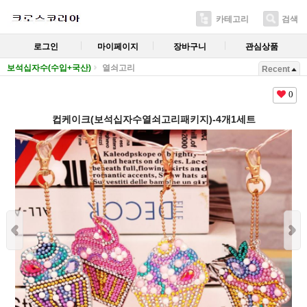
카테고리
검색
로그인
마이페이지
장바구니
관심상품
보석십자수(수입+국산)
열쇠고리
Recent
0
컵케이크(보석십자수열쇠고리패키지)-4개1세트