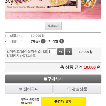
상세보기
상품가 :
10,000
원
배송비 :
(차등)
!
지역별
!
컵케이크(보석십자수열쇠고
10,000
원
+1
-1
리패키지)-4개1세트
총 상품 금액
10,000
원
구매하기
장바구니
관심상품