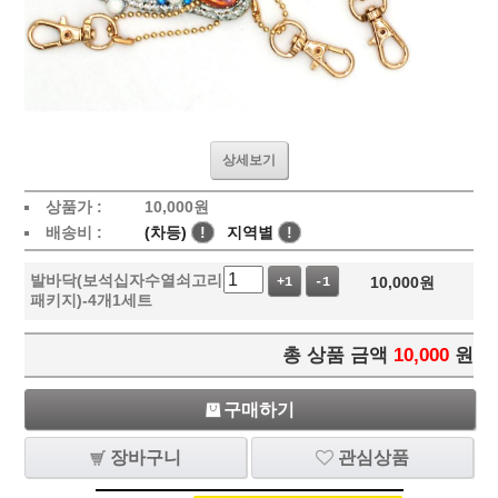
상세보기
상품가 :
10,000
원
배송비 :
(차등)
!
지역별
!
발바닥(보석십자수열쇠고리
10,000
원
+1
-1
패키지)-4개1세트
총 상품 금액
10,000
원
구매하기
장바구니
관심상품