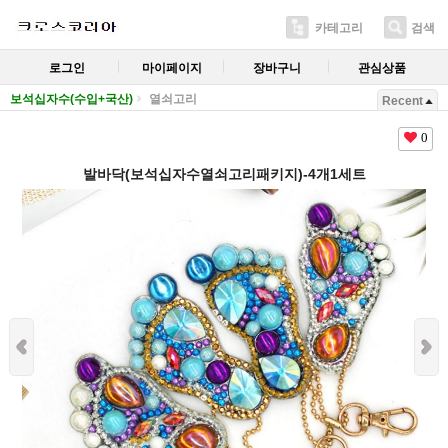
카테고리
검색
로그인
마이페이지
장바구니
관심상품
보석십자수(수입+국산)
열쇠고리
Recent
0
발바닥(보석십자수열쇠고리패키지)-4개1세트