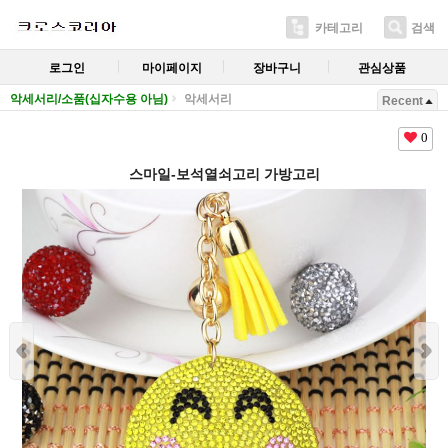
카테고리
검색
로그인
마이페이지
장바구니
관심상품
악세서리/소품(십자수용 아님)
악세서리
Recent
0
스마일-보석열쇠고리 가방고리