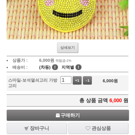
상세보기
상품가 :
6,000
원
적립금:1%
배송비 :
(차등)
!
지역별
!
스마일-보석열쇠고리 가방
6,000
원
+1
-1
고리
총 상품 금액
6,000
원
구매하기
장바구니
관심상품