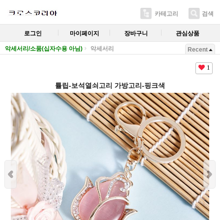
카테고리
검색
로그인
마이페이지
장바구니
관심상품
악세서리/소품(십자수용 아님)
악세서리
Recent
1
튤립-보석열쇠고리 가방고리-핑크색