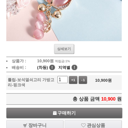
상세보기
상품가 :
10,900
원
적립금:1%
배송비 :
(차등)
!
지역별
!
튤립-보석열쇠고리 가방고
10,900
원
+1
-1
리-핑크색
총 상품 금액
10,900
원
구매하기
장바구니
관심상품