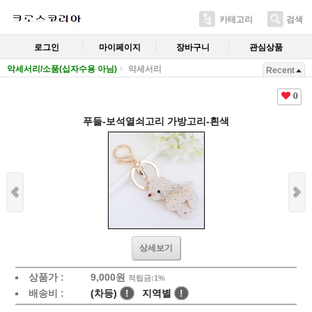
카테고리
검색
로그인
마이페이지
장바구니
관심상품
악세서리/소품(십자수용 아님)
악세서리
Recent
0
푸들-보석열쇠고리 가방고리-흰색
상세보기
상품가 :
9,000
원
적립금:1%
배송비 :
(차등)
!
지역별
!