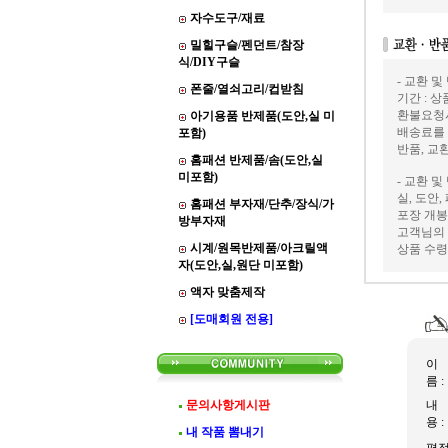
자수도구/재료
밀힐구슬/펜던트/참장
식/DIY구슬
- 교환 및
폰줄/열쇠고리/컵받침
기간 : 
환불요청
아기용품 반제품(도안,실 미
배송료를
포함)
반품, 교
홈패션 반제품/솜(도안,실
미포함)
- 교환 및
실, 도안
홈패션 부자재/단추/장식/가
포장 개봉
방부자재
고객님의 
시계/원목반제품/아크릴액
상품 수령
자(도안,실,원단 미포함)
액자 맞춤제작
[도매회원 전용]
이
름 :
문의사항게시판
내
용 :
내 작품 뽐내기