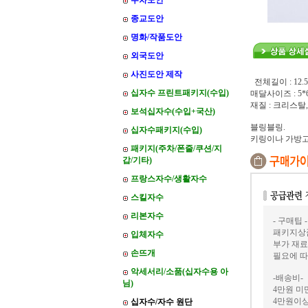
주차도안
종교도안
명화/작품도안
외국도안
사진도안 제작
전체길이 : 12.5
십자수 프린트패키지(수입)
매달사이즈 : 5*
재질 : 크리스탈
보석십자수(수입+국산)
블링블링.
십자수패키지(수입)
키링이나 가방
패키지(주차/폰줄/쿠션/지
갑/기타)
프랑스자수/생활자수
스킬자수
리본자수
- 구매팁 -
패키지상품
입체자수
부가 재료
손뜨개
필요에 따
악세서리/소품(십자수용 아
-배송비-
님)
4만원 미만
4만원이상
십자수/자수 원단