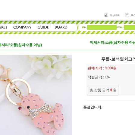
악세서리/소품(십자수용 아님
세서리/소품(십자수용 아님)
푸들-보석열쇠고리
판매가격 :
9,000원
적립금액 :
1%
총 상품 금액
0
원
품절입니다.