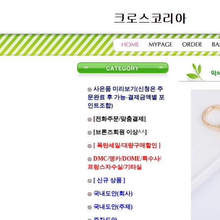
악
사은품 미리보기(신청은 주
문완료 후 가능-결제금액별 포
인트조합)
[전화주문/맞춤결제]
[브론즈회원 이상^^]
[ 폭탄세일/대량구매할인 ]
DMC/앵카/DOME/특수사/
프랑스자수실/기타실
[ 신규 상품 ]
국내도안(회사)
국내도안(주제)