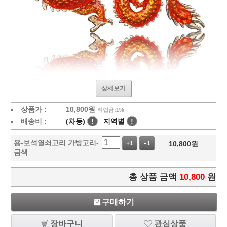
상세보기
상품가 :
10,800
원
적립금:1%
배송비 :
(차등)
!
지역별
!
용-보석열쇠고리 가방고리-
10,800
원
+1
-1
금색
총 상품 금액
10,800
원
구매하기
장바구니
관심상품