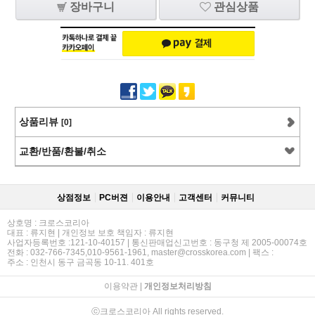
장바구니
관심상품
상품리뷰
[0]
교환/반품/환불/취소
상점정보
PC버젼
이용안내
고객센터
커뮤니티
상호명 : 크로스코리아
대표 : 류지현 | 개인정보 보호 책임자 : 류지현
사업자등록번호 :121-10-40157 | 통신판매업신고번호 : 동구청 제 2005-00074호
전화 : 032-766-7345,010-9561-1961, master@crosskorea.com | 팩스 :
주소 : 인천시 동구 금곡동 10-11. 401호
이용약관
|
개인정보처리방침
ⓒ크로스코리아 All rights reserved.