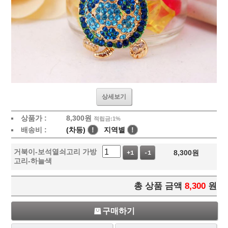
상세보기
상품가 :
8,300
원
적립금:1%
배송비 :
(차등)
!
지역별
!
거북이-보석열쇠고리 가방
8,300
원
+1
-1
고리-하늘색
총 상품 금액
8,300
원
구매하기