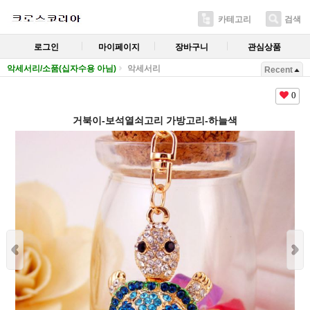
카테고리
검색
로그인
마이페이지
장바구니
관심상품
악세서리/소품(십자수용 아님)
악세서리
Recent
0
거북이-보석열쇠고리 가방고리-하늘색