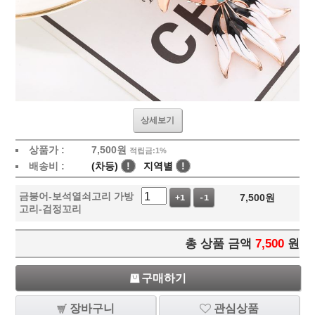
상세보기
상품가 :
7,500
원
적립금:1%
배송비 :
(차등)
!
지역별
!
금붕어-보석열쇠고리 가방
7,500
원
+1
-1
고리-검정꼬리
총 상품 금액
7,500
원
구매하기
장바구니
관심상품