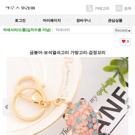
카테고리
검색
로그인
마이페이지
장바구니
관심상품
악세서리/소품(십자수용 아님)
악세서리
Recent
0
금붕어-보석열쇠고리 가방고리-검정꼬리