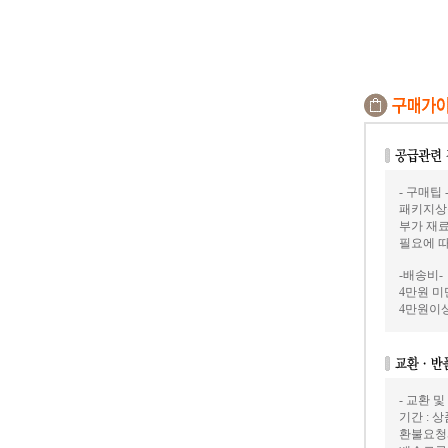
- 구매팁 
패키지상
부가 재료
필요에 
-배송비-
4만원 미만
4만원이상
- 교환 및
기간 : 
환불요청