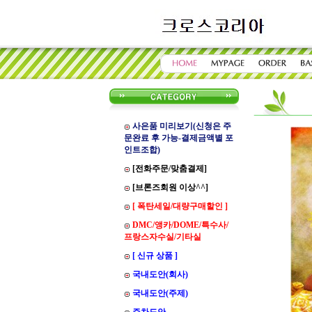
사은품 미리보기(신청은 주
문완료 후 가능-결제금액별 포
인트조합)
[전화주문/맞춤결제]
[브론즈회원 이상^^]
[ 폭탄세일/대량구매할인 ]
DMC/앵카/DOME/특수사/
프랑스자수실/기타실
[ 신규 상품 ]
국내도안(회사)
국내도안(주제)