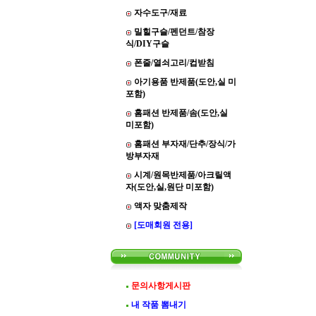
자수도구/재료
밀힐구슬/펜던트/참장
식/DIY구슬
폰줄/열쇠고리/컵받침
아기용품 반제품(도안,실 미
포함)
홈패션 반제품/솜(도안,실
미포함)
홈패션 부자재/단추/장식/가
방부자재
시계/원목반제품/아크릴액
자(도안,실,원단 미포함)
액자 맞춤제작
[도매회원 전용]
문의사항게시판
내 작품 뽐내기