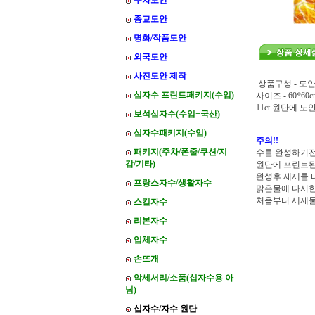
주차도안
종교도안
명화/작품도안
외국도안
사진도안 제작
상품구성 - 도안
십자수 프린트패키지(수입)
사이즈 - 60*60c
11ct 원단에 
보석십자수(수입+국산)
십자수패키지(수입)
주의!!
패키지(주차/폰줄/쿠션/지
수를 완성하기전
갑/기타)
원단에 프린트된
완성후 세제를 
프랑스자수/생활자수
맑은물에 다시한
처음부터 세제
스킬자수
리본자수
입체자수
손뜨개
악세서리/소품(십자수용 아
님)
십자수/자수 원단