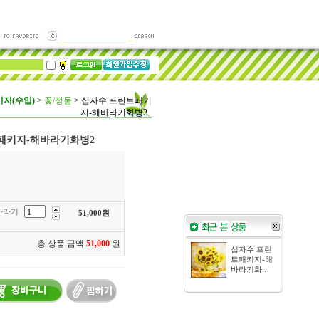
지(수입)
>
꽃/정물
>
십자수 프린트패키
지-해바라기화병2
패키지-해바라기화병2
바라기
51,000
원
총 상품 금액
51,000
원
십자수 프린
트패키지-해
바라기화..