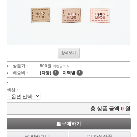
상세보기
상품가 :
500
원
적립금:1%
배송비 :
(차등)
!
지역별
!
색상 :
총 상품 금액
0
원
구매하기
장바구니
관심상품