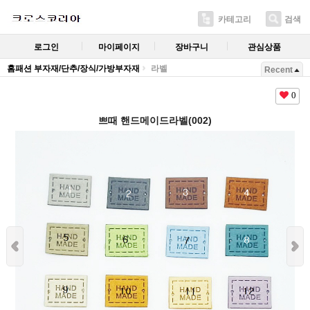
카테고리
검색
로그인
마이페이지
장바구니
관심상품
홈패션 부자재/단추/장식/가방부자재
라벨
Recent
0
쁘때 핸드메이드라벨(002)