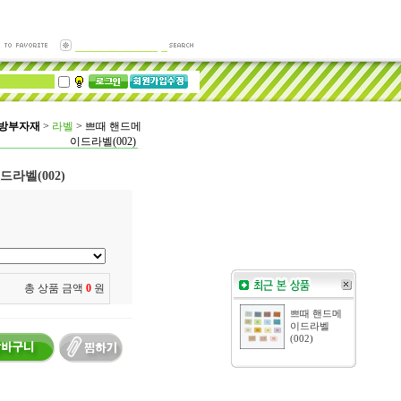
가방부자재
>
라벨
>
쁘때 핸드메
이드라벨(002)
라벨(002)
총 상품 금액
0
원
쁘때 핸드메
이드라벨
(002)