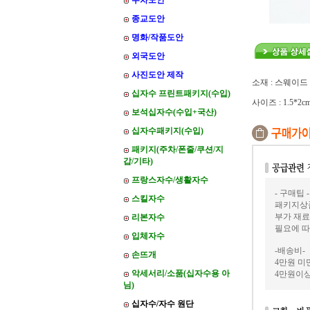
주차도안
종교도안
명화/작품도안
외국도안
사진도안 제작
소재 : 스웨이드
십자수 프린트패키지(수입)
사이즈 : 1.5*2c
보석십자수(수입+국산)
십자수패키지(수입)
패키지(주차/폰줄/쿠션/지
갑/기타)
프랑스자수/생활자수
- 구매팁 -
스킬자수
패키지상품
부가 재료
리본자수
필요에 따
입체자수
-배송비-
손뜨개
4만원 미만
악세서리/소품(십자수용 아
4만원이상
님)
십자수/자수 원단