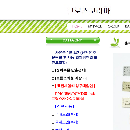
홈
사은품 미리보기(신청은 주
문완료 후 가능-결제금액별 포
인트조합)
[전화주문/맞춤결제]
[브론즈회원 이상^^]
[ 폭탄세일/대량구매할인 ]
DMC/앵카/DOME/특수사/
프랑스자수실/기타실
[ 신규 상품 ]
국내도안(회사)
국내도안(주제)