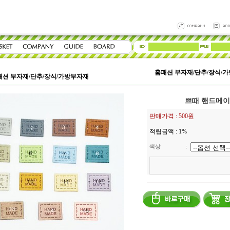
홈패션 부자재/단추/장식/
패션 부자재/단추/장식/가방부자재
쁘때 핸드메이드
판매가격 :
500원
적립금액 :
1%
색상
: