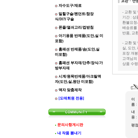
자수도구/재료
- 교환 및
밀힐구슬/펜던트/참장
기간 : 
식/DIY구슬
환불요청
폰줄/열쇠고리/컵받침
배송료를
반품, 교
아기용품 반제품(도안,실 미
포함)
- 교환 및
실, 도안
홈패션 반제품/솜(도안,실
포장 개봉
미포함)
고객님의 
홈패션 부자재/단추/장식/가
상품 수령
방부자재
시계/원목반제품/아크릴액
자(도안,실,원단 미포함)
액자 맞춤제작
[도매회원 전용]
이
름 :
내
용 :
문의사항게시판
평
내 작품 뽐내기