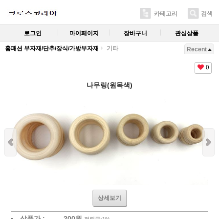
카테고리
검색
로그인
마이페이지
장바구니
관심상품
홈패션 부자재/단추/장식/가방부자재
기타
Recent
0
나무링(원목색)
상세보기
상품가 :
200
원