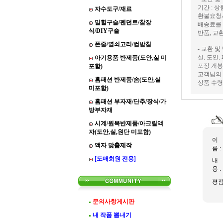
기간 : 
자수도구/재료
환불요청
밀힐구슬/펜던트/참장
배송료를
식/DIY구슬
반품, 교
폰줄/열쇠고리/컵받침
- 교환 및
실, 도안
아기용품 반제품(도안,실 미
포장 개봉
포함)
고객님의 
홈패션 반제품/솜(도안,실
상품 수령
미포함)
홈패션 부자재/단추/장식/가
방부자재
시계/원목반제품/아크릴액
자(도안,실,원단 미포함)
이
액자 맞춤제작
름 :
[도매회원 전용]
내
용 :
평
문의사항게시판
내 작품 뽐내기