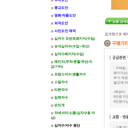
주차도안
종교도안
명화/작품도안
외국도안
사진도안 제작
집게형으로 꿰
십자수 프린트패키지(수입)
보석십자수(수입+국산)
십자수패키지(수입)
패키지(주차/폰줄/쿠션/지
갑/기타)
- 구매팁 -
패키지상품
프랑스자수/생활자수
부가 재료
스킬자수
필요에 따
리본자수
-배송비-
4만원 미만
입체자수
4만원이상
손뜨개
악세서리/소품(십자수용 아
님)
십자수/자수 원단
- 교환 및