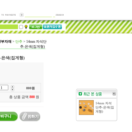
방부자재
>
단추
>
14mm 자석단
추-은색(집게형)
-은색(집게형)
800
원
총 상품 금액
800
원
14mm 자석
단추-은색(집
게형)