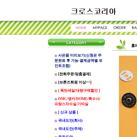
홈
사은품 미리보기(신청은 주
문완료 후 가능-결제금액별 포
인트조합)
[전화주문/맞춤결제]
[브론즈회원 이상^^]
[ 폭탄세일/대량구매할인 ]
DMC/앵카/DOME/특수사/
프랑스자수실/기타실
[ 신규 상품 ]
국내도안(회사)
국내도안(주제)