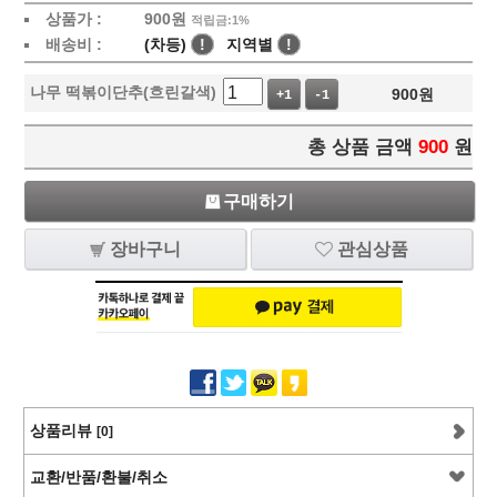
상품가 :
900
원
적립금:1%
배송비 :
(차등)
!
지역별
!
나무 떡볶이단추(흐린갈색)
900
원
+1
-1
총 상품 금액
900
원
구매하기
장바구니
관심상품
상품리뷰
[0]
교환/반품/환불/취소