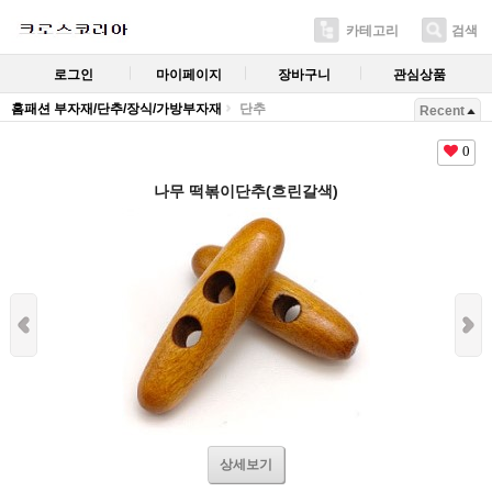
카테고리
검색
로그인
마이페이지
장바구니
관심상품
홈패션 부자재/단추/장식/가방부자재
단추
Recent
0
나무 떡볶이단추(흐린갈색)
상세보기