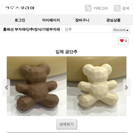
카테고리
검색
로그인
마이페이지
장바구니
관심상품
홈패션 부자재/단추/장식/가방부자재
단추
Recent
0
입체 곰단추
상세보기