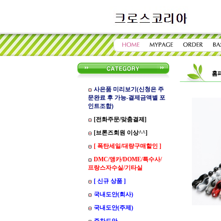
홈
사은품 미리보기(신청은 주
문완료 후 가능-결제금액별 포
인트조합)
[전화주문/맞춤결제]
[브론즈회원 이상^^]
[ 폭탄세일/대량구매할인 ]
DMC/앵카/DOME/특수사/
프랑스자수실/기타실
[ 신규 상품 ]
국내도안(회사)
국내도안(주제)