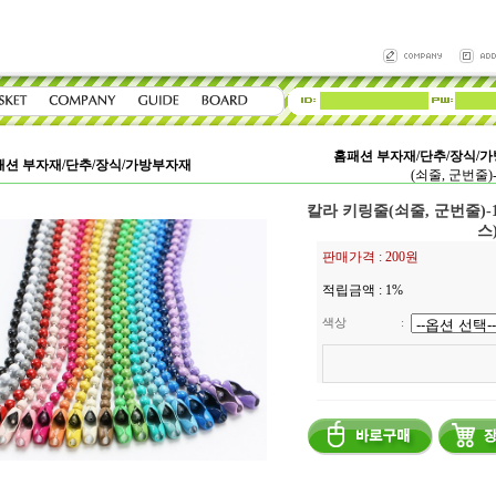
홈패션 부자재/단추/장식/
패션 부자재/단추/장식/가방부자재
(쇠줄, 군번줄)
칼라 키링줄(쇠줄, 군번줄)-
스
판매가격 :
200원
적립금액 :
1%
색상
: