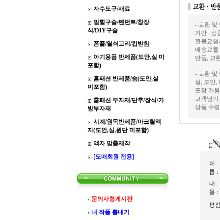
자수도구/재료
밀힐구슬/펜던트/참장
- 교환 및
식/DIY구슬
기간 : 
환불요청
폰줄/열쇠고리/컵받침
배송료를
아기용품 반제품(도안,실 미
반품, 교
포함)
- 교환 및
홈패션 반제품/솜(도안,실
실, 도안
미포함)
포장 개봉
고객님의 
홈패션 부자재/단추/장식/가
상품 수령
방부자재
시계/원목반제품/아크릴액
자(도안,실,원단 미포함)
액자 맞춤제작
[도매회원 전용]
이
름 :
내
용 :
문의사항게시판
평
내 작품 뽐내기