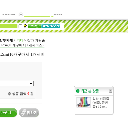
가방부자재
>
기타
>
칼라 키링줄
-12cm(10개구매시 1개서비스)
12cm(10개구매시 1개서비
)
총 상품 금액
0
원
칼라 키링줄
(쇠줄, 군번
줄)-12cm..