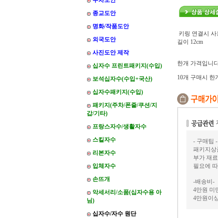
주차도안
종교도안
명화/작품도안
키링 연결시 사
외국도안
길이 12cm
사진도안 제작
한개 가격입니다
십자수 프린트패키지(수입)
10개 구매시 한
보석십자수(수입+국산)
십자수패키지(수입)
패키지(주차/폰줄/쿠션/지
갑/기타)
프랑스자수/생활자수
스킬자수
- 구매팁 -
패키지상품
리본자수
부가 재료
입체자수
필요에 따
손뜨개
-배송비-
4만원 미만
악세서리/소품(십자수용 아
4만원이상
님)
십자수/자수 원단