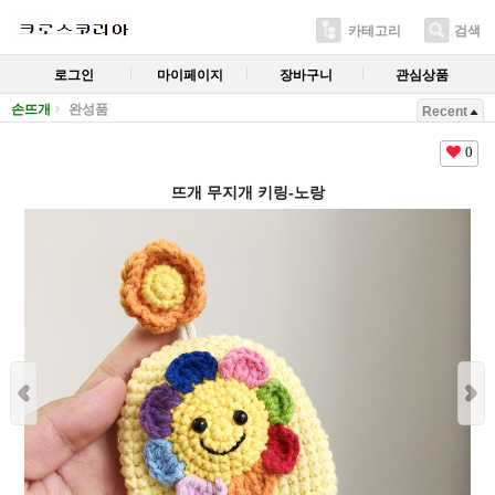
카테고리
검색
로그인
마이페이지
장바구니
관심상품
손뜨개
완성품
Recent
0
뜨개 무지개 키링-노랑