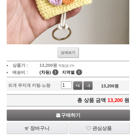
상세보기
상품가 :
13,200
원
적립금:1%
배송비 :
(차등)
!
지역별
!
뜨개 무지개 키링-노랑
13,200
원
+1
-1
총 상품 금액
13,200
원
구매하기
장바구니
관심상품