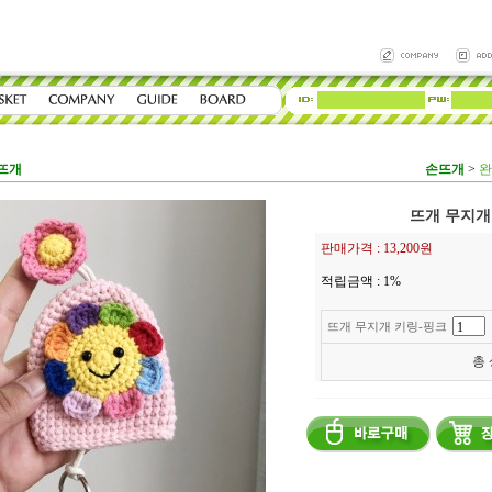
뜨개
손뜨개
>
완
뜨개 무지개
판매가격 :
13,200원
적립금액 :
1%
뜨개 무지개 키링-핑크
총