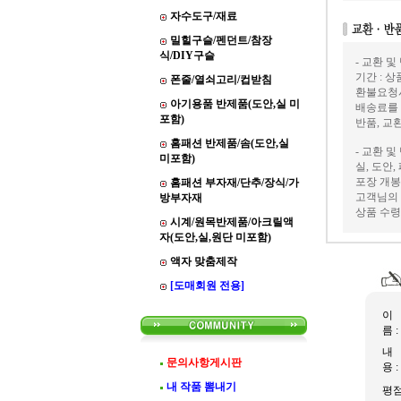
자수도구/재료
밀힐구슬/펜던트/참장
식/DIY구슬
- 교환 및
기간 : 
폰줄/열쇠고리/컵받침
환불요청
아기용품 반제품(도안,실 미
배송료를
포함)
반품, 교
홈패션 반제품/솜(도안,실
- 교환 및
미포함)
실, 도안
포장 개봉
홈패션 부자재/단추/장식/가
고객님의 
방부자재
상품 수령
시계/원목반제품/아크릴액
자(도안,실,원단 미포함)
액자 맞춤제작
[도매회원 전용]
이
름 :
내
문의사항게시판
용 :
내 작품 뽐내기
평