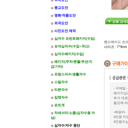
주차도안
종교도안
명화/작품도안
외국도안
사진도안 제작
십자수 프린트패키지(수입)
핸드메이드 손
보석십자수(수입+국산)
사이즈 : 7*9cm
십자수패키지(수입)
패키지(주차/폰줄/쿠션/지
갑/기타)
프랑스자수/생활자수
스킬자수
- 구매팁 -
리본자수
패키지상품
입체자수
부가 재료
필요에 따
손뜨개
-배송비-
악세서리/소품(십자수용 아
4만원 미만
님)
4만원이상
십자수/자수 원단