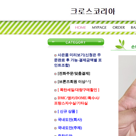
손
사은품 미리보기(신청은 주
문완료 후 가능-결제금액별 포
인트조합)
[전화주문/맞춤결제]
[브론즈회원 이상^^]
[ 폭탄세일/대량구매할인 ]
DMC/앵카/DOME/특수사/
프랑스자수실/기타실
[ 신규 상품 ]
국내도안(회사)
국내도안(주제)