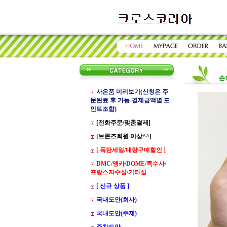
손
사은품 미리보기(신청은 주
문완료 후 가능-결제금액별 포
인트조합)
[전화주문/맞춤결제]
[브론즈회원 이상^^]
[ 폭탄세일/대량구매할인 ]
DMC/앵카/DOME/특수사/
프랑스자수실/기타실
[ 신규 상품 ]
국내도안(회사)
국내도안(주제)