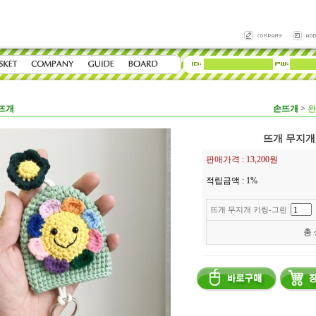
뜨개
손뜨개
>
완
뜨개 무지개
판매가격 :
13,200원
적립금액 :
1%
뜨개 무지개 키링-그린
총