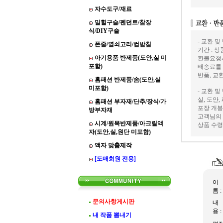
자수도구/재료
밀힐구슬/펜던트/참장
식/DIY구슬
- 교환 및
폰줄/열쇠고리/컵받침
기간 : 
아기용품 반제품(도안,실 미
환불요청
포함)
배송료를
반품, 교
홈패션 반제품/솜(도안,실
미포함)
- 교환 및
실, 도안
홈패션 부자재/단추/장식/가
포장 개봉
방부자재
고객님의 
시계/원목반제품/아크릴액
상품 수령
자(도안,실,원단 미포함)
액자 맞춤제작
[도매회원 전용]
이
름 :
문의사항게시판
내
용 :
내 작품 뽐내기