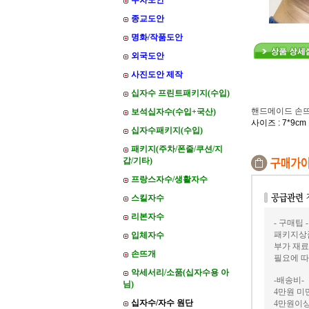
주차도안
종교도안
명화/작품도안
외국도안
사진도안 제작
십자수 프린트패키지(수입)
핸드메이드 손
보석십자수(수입+국산)
사이즈 : 7*9cm
십자수패키지(수입)
패키지(주차/폰줄/쿠션/지
갑/기타)
프랑스자수/생활자수
스킬자수
리본자수
- 구매팁 -
패키지상품
입체자수
부가 재료
손뜨개
필요에 따
악세서리/소품(십자수용 아
-배송비-
님)
4만원 미만
십자수/자수 원단
4만원이상