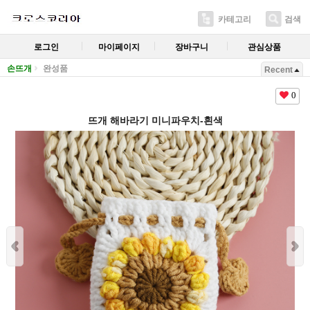
카테고리
검색
로그인
마이페이지
장바구니
관심상품
손뜨개
완성품
Recent
0
뜨개 해바라기 미니파우치-흰색