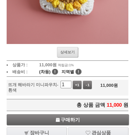
상세보기
상품가 :
11,000
원
적립금:1%
배송비 :
(차등)
!
지역별
!
뜨개 해바라기 미니파우치-
11,000
원
+1
-1
흰색
총 상품 금액
11,000
원
구매하기
장바구니
관심상품