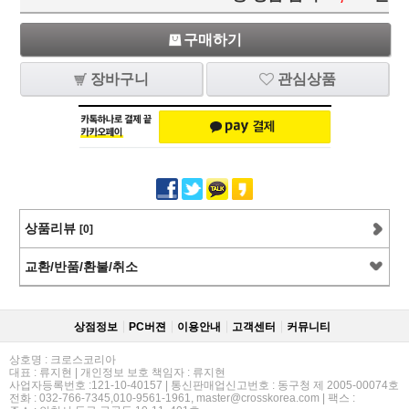
구매하기
장바구니
관심상품
상품리뷰
[0]
교환/반품/환불/취소
상점정보
PC버젼
이용안내
고객센터
커뮤니티
상호명 : 크로스코리아
대표 : 류지현 | 개인정보 보호 책임자 : 류지현
사업자등록번호 :121-10-40157 | 통신판매업신고번호 : 동구청 제 2005-00074호
전화 : 032-766-7345,010-9561-1961, master@crosskorea.com | 팩스 :