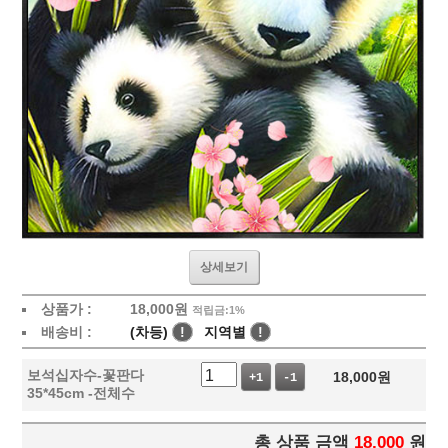
상세보기
상품가 :
18,000
원
적립금:1%
배송비 :
(차등)
!
지역별
!
보석십자수-꽃판다
18,000
원
+1
-1
35*45cm -전체수
총 상품 금액
18,000
원