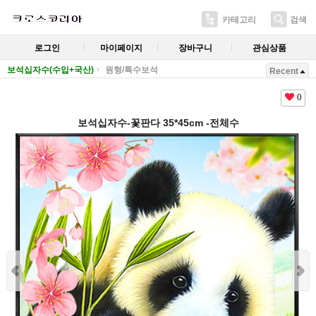
카테고리
검색
로그인
마이페이지
장바구니
관심상품
보석십자수(수입+국산)
원형/특수보석
Recent
0
보석십자수-꽃판다 35*45cm -전체수