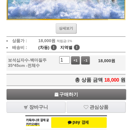
상세보기
상품가 :
18,000
원
적립금:1%
배송비 :
(차등)
!
지역별
!
보석십자수-백마질주
18,000
원
+1
-1
35*45cm -전체수
총 상품 금액
18,000
원
구매하기
장바구니
관심상품