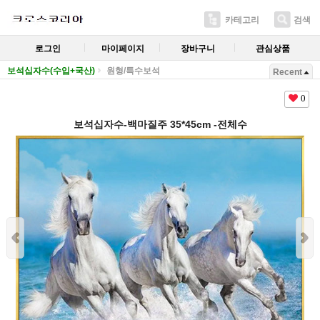
카테고리
검색
로그인
마이페이지
장바구니
관심상품
보석십자수(수입+국산)
원형/특수보석
Recent
0
보석십자수-백마질주 35*45cm -전체수