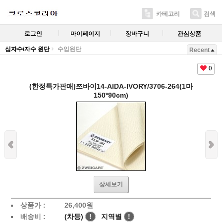
카테고리
검색
로그인
마이페이지
장바구니
관심상품
십자수/자수 원단
수입원단
Recent
0
(한정특가판매)쯔바이14-AIDA-IVORY/3706-264(1마
150*90cm)
상세보기
상품가 :
26,400
원
배송비 :
(차등)
!
지역별
!