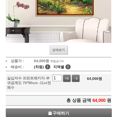
상세보기
상품가 :
64,000
원
적립금:1%
배송비 :
(차등)
!
지역별
!
실십자수 프린트패키지-부
64,000
원
+1
-1
귀금계도 70*90cm -11ct전
체수
총 상품 금액
64,000
원
구매하기