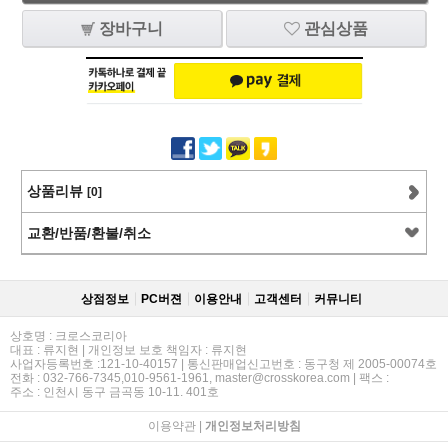
장바구니
관심상품
상품리뷰
[0]
교환/반품/환불/취소
상점정보
PC버젼
이용안내
고객센터
커뮤니티
상호명 : 크로스코리아
대표 : 류지현 | 개인정보 보호 책임자 : 류지현
사업자등록번호 :121-10-40157 | 통신판매업신고번호 : 동구청 제 2005-00074호
전화 : 032-766-7345,010-9561-1961, master@crosskorea.com | 팩스 :
주소 : 인천시 동구 금곡동 10-11. 401호
이용약관
|
개인정보처리방침