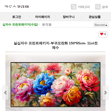
카테고리
검색
로그인
마이페이지
장바구니
관심상품
십자수 프린트패키지(수입)
꽃/정물
Recent
0
실십자수 프린트패키지-부귀모란화 150*65cm- 11ct전
체수