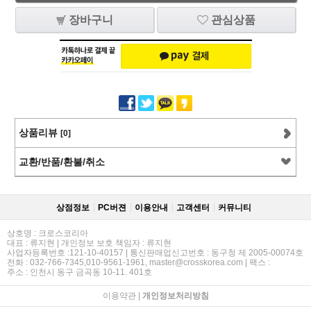
장바구니
관심상품
상품리뷰
[0]
교환/반품/환불/취소
상점정보
PC버젼
이용안내
고객센터
커뮤니티
상호명 : 크로스코리아
대표 : 류지현 | 개인정보 보호 책임자 : 류지현
사업자등록번호 :121-10-40157 | 통신판매업신고번호 : 동구청 제 2005-00074호
전화 : 032-766-7345,010-9561-1961, master@crosskorea.com | 팩스 :
주소 : 인천시 동구 금곡동 10-11. 401호
이용약관
|
개인정보처리방침