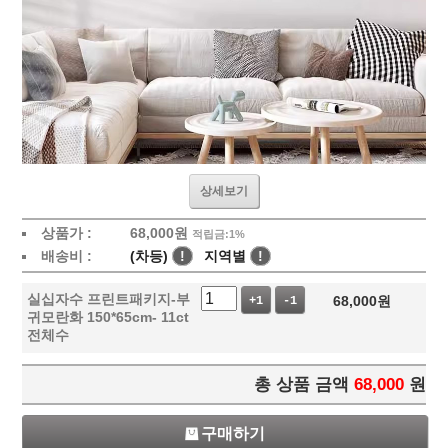
상세보기
상품가 :
68,000
원
적립금:1%
배송비 :
(차등)
!
지역별
!
실십자수 프린트패키지-부
68,000
원
+1
-1
귀모란화 150*65cm- 11ct
전체수
총 상품 금액
68,000
원
구매하기