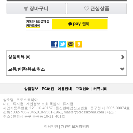
장바구니
관심상품
상품리뷰
[0]
교환/반품/환불/취소
상점정보
PC버젼
이용안내
고객센터
커뮤니티
상호명 : 크로스코리아
대표 : 류지현 | 개인정보 보호 책임자 : 류지현
사업자등록번호 :121-10-40157 | 통신판매업신고번호 : 동구청 제 2005-00074호
전화 : 032-766-7345,010-9561-1961, master@crosskorea.com | 팩스 :
주소 : 인천시 동구 금곡동 10-11. 401호
이용약관
|
개인정보처리방침