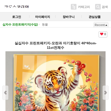
카테고리
검색
로그인
마이페이지
장바구니
관심상품
십자수 프린트패키지(수입)
동물
Recent
0
실십자수 프린트패키지-모란과 아기호랑이 40*40cm-
11ct전체수