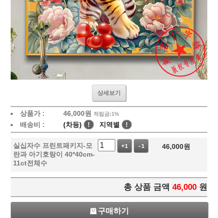
상세보기
상품가 :
46,000
원
적립금:1%
배송비 :
(차등)
!
지역별
!
실십자수 프린트패키지-모
46,000
원
+1
-1
란과 아기호랑이 40*40cm-
11ct전체수
총 상품 금액
46,000
원
구매하기