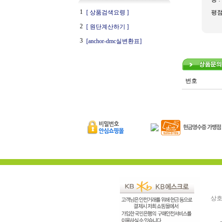
1
[ 상품검색요령 ]
평
2
[ 원단계산하기 ]
3
[anchor-dmc실변환표]
번호
상호