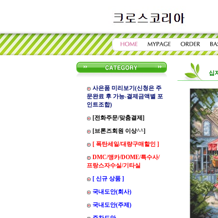
십
사은품 미리보기(신청은 주
문완료 후 가능-결제금액별 포
인트조합)
[전화주문/맞춤결제]
[브론즈회원 이상^^]
[ 폭탄세일/대량구매할인 ]
DMC/앵카/DOME/특수사/
프랑스자수실/기타실
[ 신규 상품 ]
국내도안(회사)
국내도안(주제)