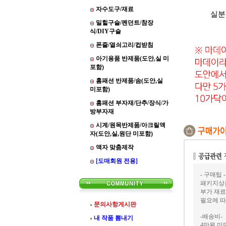
자수도구/재료
실분
밀힐구슬/펜던트/참장
식/DIY구슬
폰줄/열쇠고리/컵받침
아기용품 반제품(도안,실 미
포함)
홈패션 반제품/솜(도안,실
미포함)
홈패션 부자재/단추/장식/가
방부자재
시계/원목반제품/아크릴액
자(도안,실,원단 미포함)
액자 맞춤제작
[도매회원 전용]
- 구매팁 -
패키지상품
부가 재료
필요에 따
문의사항게시판
-배송비-
내 작품 뽐내기
4만원 미만