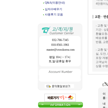
Q&A(이용안내)
4만원이상
십자수배우기
사용후기 모음
- 교환 및
기간 : 
환불요청
배송료를
032-766-7345
반품, 교
010-9561-1961
master@crosskorea.com
- 교환 및
실, 도안
평일 10시 ~ 17시
포장 개봉
토,일/공휴일 휴무
고객님의 
상품 수령
이
름 :
내
용 :