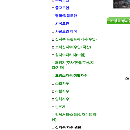
주차도안
종교도안
명화/작품도안
외국도안
사진도안 제작
십자수 프린트패키지(수입)
보석십자수(수입+국산)
십자수패키지(수입)
패키지(주차/폰줄/쿠션/지
갑/기타)
프랑스자수/생활자수
쯔
스킬자수
리본자수
입체자수
손뜨개
악세서리/소품(십자수용 아
님)
십자수/자수 원단