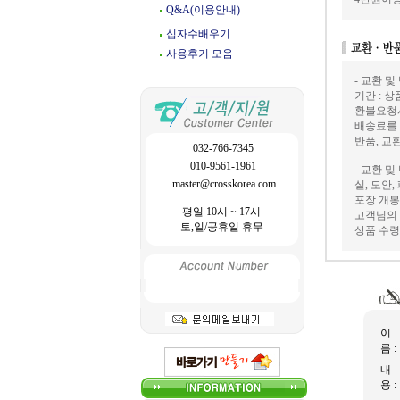
Q&A(이용안내)
십자수배우기
사용후기 모음
- 교환 및
기간 : 
환불요청
배송료를
반품, 교
032-766-7345
010-9561-1961
- 교환 및
master@crosskorea.com
실, 도안
포장 개봉
평일 10시 ~ 17시
고객님의 
토,일/공휴일 휴무
상품 수령
이
름 :
내
용 :