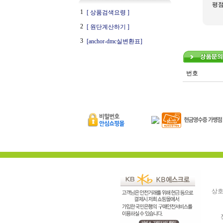
평
1
[ 상품검색요령 ]
2
[ 원단계산하기 ]
3
[anchor-dmc실변환표]
번호
상호