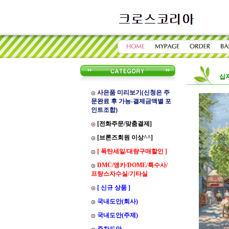
십
사은품 미리보기(신청은 주
문완료 후 가능-결제금액별 포
인트조합)
[전화주문/맞춤결제]
[브론즈회원 이상^^]
[ 폭탄세일/대량구매할인 ]
DMC/앵카/DOME/특수사/
프랑스자수실/기타실
[ 신규 상품 ]
국내도안(회사)
국내도안(주제)