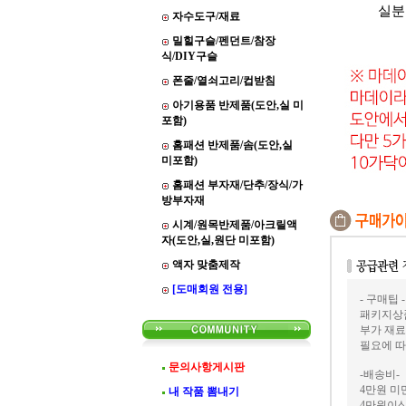
실분
자수도구/재료
밀힐구슬/펜던트/참장
식/DIY구슬
폰줄/열쇠고리/컵받침
아기용품 반제품(도안,실 미
포함)
홈패션 반제품/솜(도안,실
미포함)
홈패션 부자재/단추/장식/가
방부자재
시계/원목반제품/아크릴액
자(도안,실,원단 미포함)
액자 맞춤제작
[도매회원 전용]
- 구매팁 -
패키지상품
부가 재료
필요에 따
문의사항게시판
-배송비-
4만원 미만
내 작품 뽐내기
4만원이상