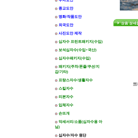
주차도안
종교도안
명화/작품도안
외국도안
사진도안 제작
십자수 프린트패키지(수입)
보석십자수(수입+국산)
십자수패키지(수입)
패키지(주차/폰줄/쿠션/지
갑/기타)
프랑스자수/생활자수
쯔
스킬자수
리본자수
입체자수
손뜨개
악세서리/소품(십자수용 아
님)
십자수/자수 원단