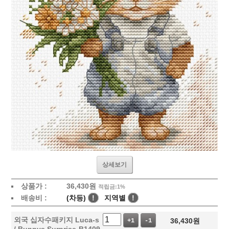
상세보기
상품가 :
36,430
원
적립금:1%
배송비 :
(차등)
!
지역별
!
외국 십자수패키지 Luca-s
36,430
원
+1
-1
/ Bunnys Surprise-B1409