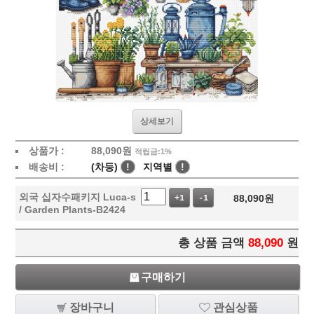
상세보기
상품가 :
88,090
원
적립금:1%
배송비 :
(차등)
!
지역별
!
외국 십자수패키지 Luca-s
88,090
원
+1
-1
/ Garden Plants-B2424
총 상품 금액
88,090
원
구매하기
장바구니
관심상품