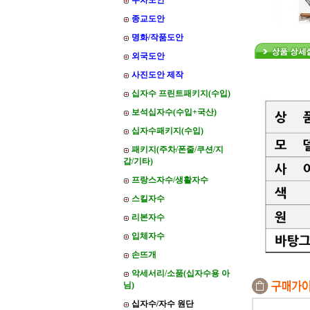
주차도안
종교도안
명화/작품도안
외국도안
사진도안 제작
십자수 프린트패키지(수입)
보석십자수(수입+국산)
십자수패키지(수입)
패키지(주차/폰줄/쿠션/지
갑/기타)
프랑스자수/생활자수
스킬자수
리본자수
입체자수
손뜨개
악세서리/소품(십자수용 아
님)
십자수/자수 원단