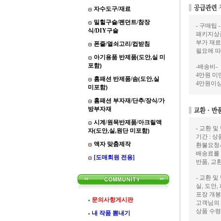
자수도구/재료
밀힐구슬/펜던트/참장
- 구매팁 -
식/DIY구슬
패키지상품
부가 재료
폰줄/열쇠고리/컵받침
필요에 따
아기용품 반제품(도안,실 미
포함)
-배송비-
4만원 미만
홈패션 반제품/솜(도안,실
4만원이상
미포함)
홈패션 부자재/단추/장식/가
방부자재
시계/원목반제품/아크릴액
- 교환 및
자(도안,실,원단 미포함)
기간 : 
액자 맞춤제작
환불요청
배송료를
[도매회원 전용]
반품, 교
- 교환 및
실, 도안
포장 개봉
문의사항게시판
고객님의 
상품 수령
내 작품 뽐내기