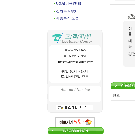
Q&A(이용안내)
십자수배우기
사용후기 모음
이
름 :
내
용 :
032-766-7345
평
010-9561-1961
master@crosskorea.com
평일 10시 ~ 17시
토,일/공휴일 휴무
번호