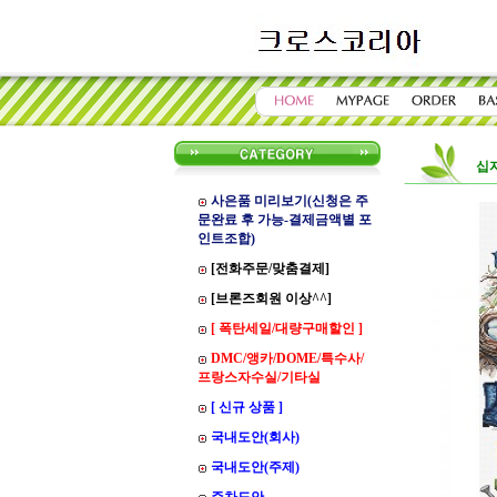
십
사은품 미리보기(신청은 주
문완료 후 가능-결제금액별 포
인트조합)
[전화주문/맞춤결제]
[브론즈회원 이상^^]
[ 폭탄세일/대량구매할인 ]
DMC/앵카/DOME/특수사/
프랑스자수실/기타실
[ 신규 상품 ]
국내도안(회사)
국내도안(주제)