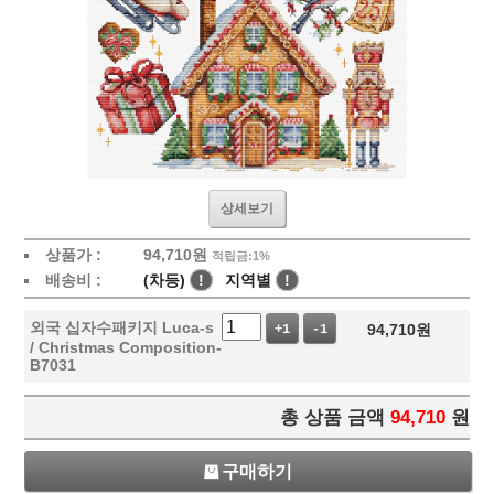
상세보기
상품가 :
94,710
원
적립금:1%
배송비 :
(차등)
!
지역별
!
외국 십자수패키지 Luca-s
94,710
원
+1
-1
/ Christmas Composition-
B7031
총 상품 금액
94,710
원
구매하기