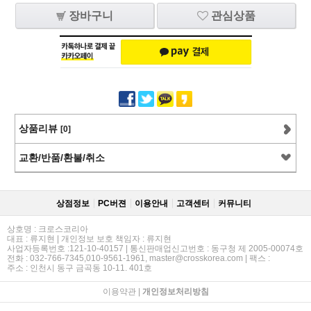
장바구니
관심상품
상품리뷰
[0]
교환/반품/환불/취소
상점정보
PC버젼
이용안내
고객센터
커뮤니티
상호명 : 크로스코리아
대표 : 류지현 | 개인정보 보호 책임자 : 류지현
사업자등록번호 :121-10-40157 | 통신판매업신고번호 : 동구청 제 2005-00074호
전화 : 032-766-7345,010-9561-1961, master@crosskorea.com | 팩스 :
주소 : 인천시 동구 금곡동 10-11. 401호
이용약관
|
개인정보처리방침