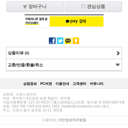
장바구니
관심상품
상품리뷰
[0]
교환/반품/환불/취소
상점정보
PC버젼
이용안내
고객센터
커뮤니티
상호명 : 크로스코리아
대표 : 류지현 | 개인정보 보호 책임자 : 류지현
사업자등록번호 :121-10-40157 | 통신판매업신고번호 : 동구청 제 2005-00074호
전화 : 032-766-7345,010-9561-1961, master@crosskorea.com | 팩스 :
주소 : 인천시 동구 금곡동 10-11. 401호
이용약관
|
개인정보처리방침