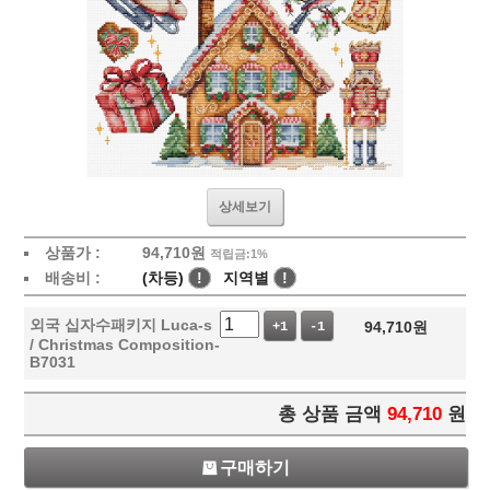
상세보기
상품가 :
94,710
원
적립금:1%
배송비 :
(차등)
!
지역별
!
외국 십자수패키지 Luca-s
94,710
원
+1
-1
/ Christmas Composition-
B7031
총 상품 금액
94,710
원
구매하기