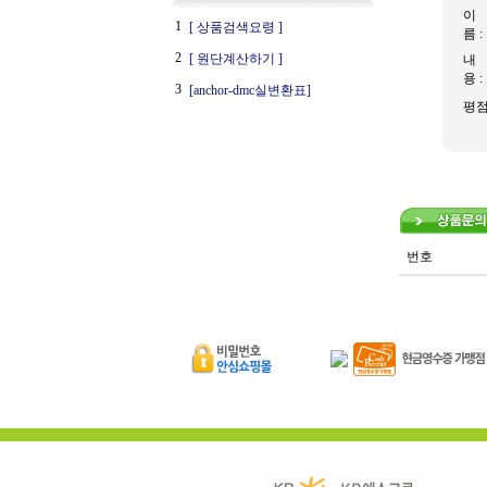
이
1
[ 상품검색요령 ]
름 :
2
[ 원단계산하기 ]
내
용 :
3
[anchor-dmc실변환표]
평
번호