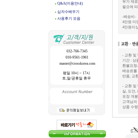
부가 재료
Q&A(이용안내)
필요에 따
십자수배우기
-배송비-
사용후기 모음
4만원 미만
4만원이상
032-766-7345
- 교환 및
010-9561-1961
기간 : 
master@crosskorea.com
환불요청
배송료를
평일 10시 ~ 17시
반품, 교
토,일/공휴일 휴무
- 교환 및
실, 도안
포장 개봉
고객님의 
상품 수령