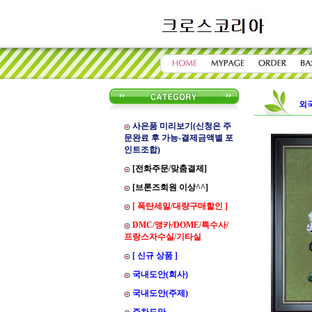
외
사은품 미리보기(신청은 주
문완료 후 가능-결제금액별 포
인트조합)
[전화주문/맞춤결제]
[브론즈회원 이상^^]
[ 폭탄세일/대량구매할인 ]
DMC/앵카/DOME/특수사/
프랑스자수실/기타실
[ 신규 상품 ]
국내도안(회사)
국내도안(주제)