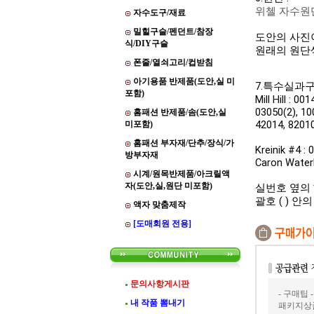
위첼 자수원단 3
자수도구/재료
밀힐구슬/펜던트/참장
도안의 사진
식/DIY구슬
원래의 원단
폰줄/열쇠고리/컵받침
아기용품 반제품(도안,실 미
7.특수실과
포함)
Mill Hill :
0014
03050(2), 10
홈패션 반제품/솜(도안,실
42014, 82010
미포함)
홈패션 부자재/단추/장식/가
Kreinik #4 :
0
방부자재
Caron Waterli
시계/원목반제품/아크릴액
자(도안,실,원단 미포함)
실번호 옆의
괄호 ( ) 
액자 맞춤제작
[도매회원 전용]
문의사항게시판
- 구매팁 -
내 작품 뽐내기
패키지상품