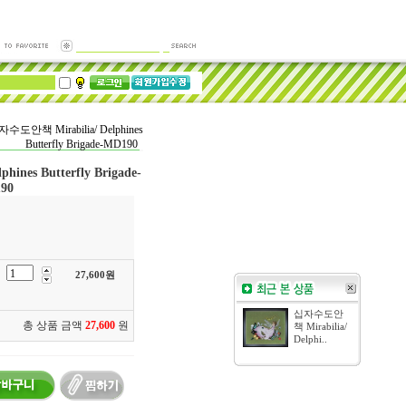
수도안책 Mirabilia/ Delphines
Butterfly Brigade-MD190
nes Butterfly Brigade-
90
27,600
원
십자수도안
총 상품 금액
27,600
원
책 Mirabilia/
Delphi..