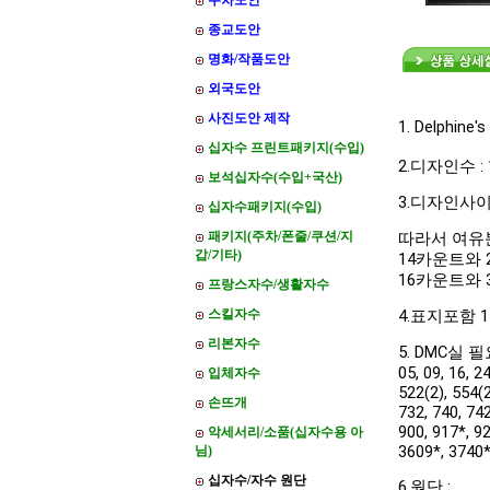
주차도안
종교도안
명화/작품도안
외국도안
사진도안 제작
1.
Delphine's
십자수 프린트패키지(수입)
2.디자인수 :
보석십자수(수입+국산)
3.디자인사이즈
십자수패키지(수입)
패키지(주차/폰줄/쿠션/지
따라서 여유
갑/기타)
14카운트와 28
16카운트와 32
프랑스자수/생활자수
스킬자수
4.표지포함 
리본자수
5. DMC실 
05, 09, 16, 2
입체자수
522(2), 554(2
손뜨개
732, 740, 742
900, 917*, 92
악세서리/소품(십자수용 아
3609*, 3740*
님)
십자수/자수 원단
6.원단 :