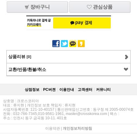
장바구니
관심상품
상품리뷰
[0]
교환/반품/환불/취소
상점정보
PC버젼
이용안내
고객센터
커뮤니티
상호명 : 크로스코리아
대표 : 류지현 | 개인정보 보호 책임자 : 류지현
사업자등록번호 :121-10-40157 | 통신판매업신고번호 : 동구청 제 2005-00074호
전화 : 032-766-7345,010-9561-1961, master@crosskorea.com | 팩스 :
주소 : 인천시 동구 금곡동 10-11. 401호
이용약관
|
개인정보처리방침