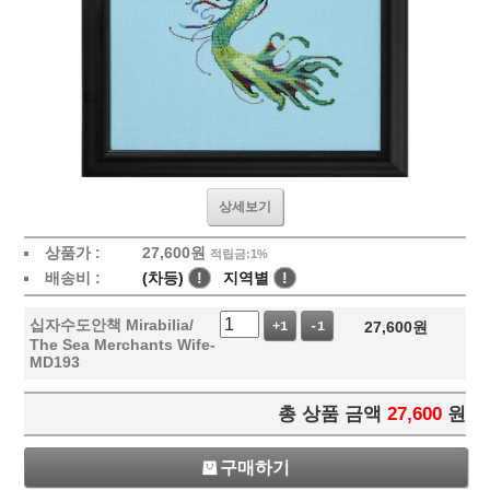
상세보기
상품가 :
27,600
원
적립금:1%
배송비 :
(차등)
!
지역별
!
십자수도안책 Mirabilia/
27,600
원
+1
-1
The Sea Merchants Wife-
MD193
총 상품 금액
27,600
원
구매하기